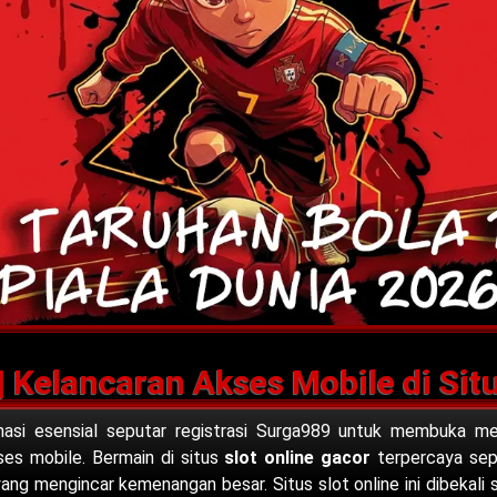
 Kelancaran Akses Mobile di Sit
asi esensial seputar registrasi Surga989 untuk membuka men
ses mobile. Bermain di situs
slot online gacor
terpercaya sep
ang mengincar kemenangan besar. Situs slot online ini dibekali