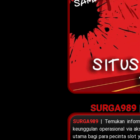
SURGA989 |
SURGA989
| Temukan inform
keunggulan operasional via ak
utama bagi para pecinta slot y