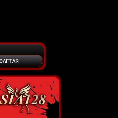
DAFTAR